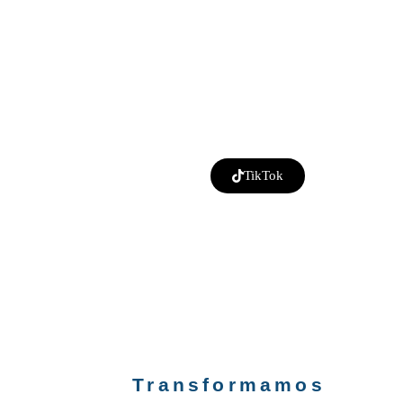
última
calidad
primera
en la
y
generación
garantizada
calidad
industria
calidad
garantizada.
Haz clic aquí
TikTok
para
VER
los
Proyectos ya
realizados
Transformamos