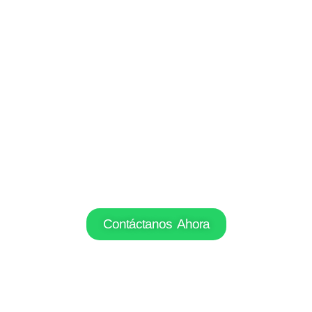
GYPSUM & GYPSUM
Vive la experiencia de un
ambiente
acogedor y renovado
, diseñado para
brindarte tranquilidad y bienestar junto
a tus seres queridos.
Contáctanos Ahora