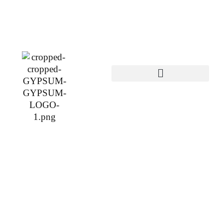
Sobre Nosotros
Gypsum &
Gypsum:
Especialistas en
Construcción
Liviana en Quito