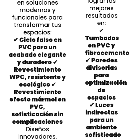
lograr los
en soluciones
mejores
modernas y
resultados
funcionales para
en:
transformar tus
✔
espacios:
Tumbados
✔ Cielo falso en
en PVC y
PVC para un
fibrocemento
acabado elegante
✔ Paredes
y duradero ✔
divisorias
Revestimiento
para
WPC, resistente y
optimización
ecológico ✔
de
Revestimiento
espacios
efecto mármol en
✔ Luces
PVC,
indirectas
sofisticación sin
para un
complicaciones
ambiente
Diseños
sofisticado
innovadores,