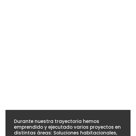
bienestar
Construimos
de las
con
personas.
calidad,
respetando
Crecemos
el planeta.
juntos,
🌎♻
construyendo
un futuro
mejor.
🤝✨
Durante nuestra trayectoria hemos
emprendido y ejecutado varios proyectos en
distintas áreas: Soluciones habitacionales,