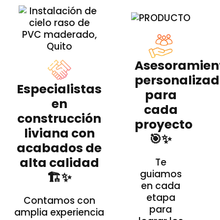
Asesoramien
personaliza
Especialistas
para
en
cada
construcción
proyecto
liviana con
🎯✨
acabados de
alta calidad
Te
guiamos
🏗️✨
en cada
etapa
Contamos con
para
amplia experiencia