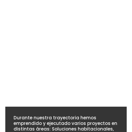
bienestar
Construimos
de las
con
personas.
calidad,
respetando
Crecemos
el planeta.
juntos,
🌎♻
construyendo
un futuro
mejor.
🤝✨
Durante nuestra trayectoria hemos
emprendido y ejecutado varios proyectos en
distintas áreas: Soluciones habitacionales,