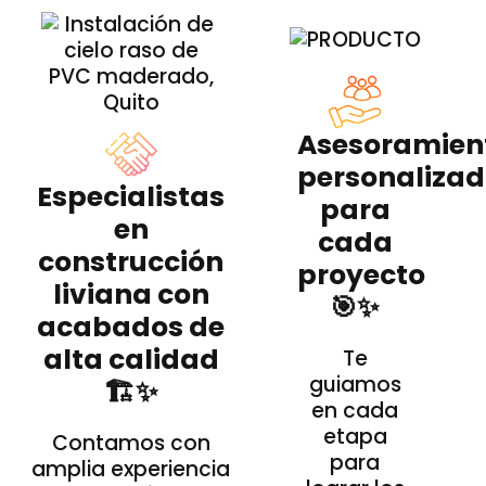
Asesoramien
personaliza
Especialistas
para
en
cada
construcción
proyecto
liviana con
🎯✨
acabados de
alta calidad
Te
guiamos
🏗️✨
en cada
etapa
Contamos con
para
amplia experiencia