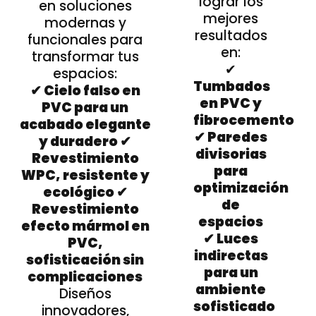
lograr los
en soluciones
mejores
modernas y
resultados
funcionales para
en:
transformar tus
✔
espacios:
Tumbados
✔ Cielo falso en
en PVC y
PVC para un
fibrocemento
acabado elegante
✔ Paredes
y duradero ✔
divisorias
Revestimiento
para
WPC, resistente y
optimización
ecológico ✔
de
Revestimiento
espacios
efecto mármol en
✔ Luces
PVC,
indirectas
sofisticación sin
para un
complicaciones
ambiente
Diseños
sofisticado
innovadores,