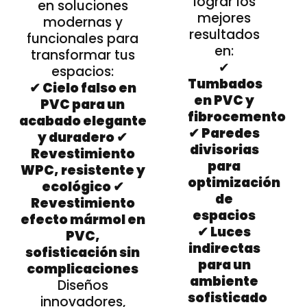
lograr los
en soluciones
mejores
modernas y
resultados
funcionales para
en:
transformar tus
✔
espacios:
Tumbados
✔ Cielo falso en
en PVC y
PVC para un
fibrocemento
acabado elegante
✔ Paredes
y duradero ✔
divisorias
Revestimiento
para
WPC, resistente y
optimización
ecológico ✔
de
Revestimiento
espacios
efecto mármol en
✔ Luces
PVC,
indirectas
sofisticación sin
para un
complicaciones
ambiente
Diseños
sofisticado
innovadores,