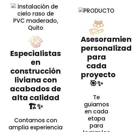
Asesoramien
personaliza
Especialistas
para
en
cada
construcción
proyecto
liviana con
🎯✨
acabados de
alta calidad
Te
guiamos
🏗️✨
en cada
etapa
Contamos con
para
amplia experiencia