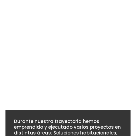
bienestar
Construimos
de las
con
personas.
calidad,
respetando
Crecemos
el planeta.
juntos,
🌎♻
construyendo
un futuro
mejor.
🤝✨
Durante nuestra trayectoria hemos
emprendido y ejecutado varios proyectos en
distintas áreas: Soluciones habitacionales,