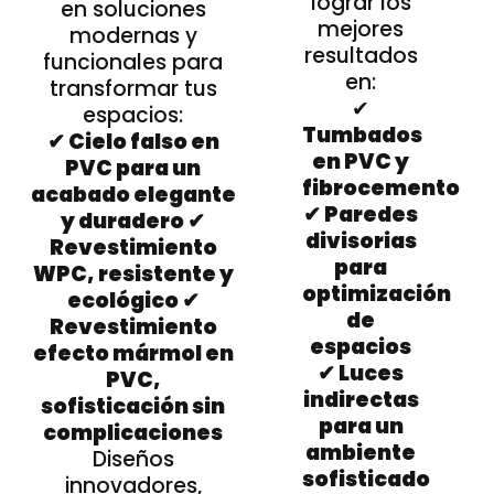
lograr los
en soluciones
mejores
modernas y
resultados
funcionales para
en:
transformar tus
✔
espacios:
Tumbados
✔ Cielo falso en
en PVC y
PVC para un
fibrocemento
acabado elegante
✔ Paredes
y duradero ✔
divisorias
Revestimiento
para
WPC, resistente y
optimización
ecológico ✔
de
Revestimiento
espacios
efecto mármol en
✔ Luces
PVC,
indirectas
sofisticación sin
para un
complicaciones
ambiente
Diseños
sofisticado
innovadores,