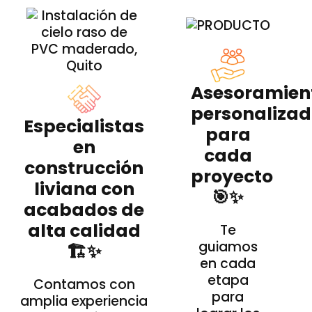
Asesoramien
personaliza
Especialistas
para
en
cada
construcción
proyecto
liviana con
🎯✨
acabados de
alta calidad
Te
guiamos
🏗️✨
en cada
etapa
Contamos con
para
amplia experiencia